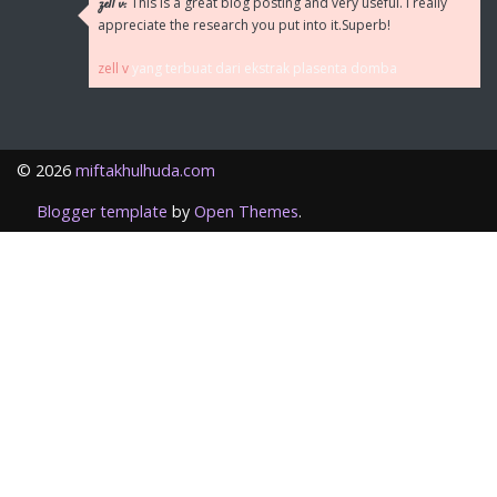
This is a great blog posting and very useful. I really
zell v:
appreciate the research you put into it.Superb!
zell v
yang terbuat dari ekstrak plasenta domba
©
2026
miftakhulhuda.com
Blogger template
by
Open Themes
.