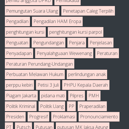
pemilu anggota DPRD
Pemilukada
Pemungutan Suara Ulang
Penetapan Caleg Terpilih
Pengadilan
Pengadilan HAM Eropa
penghitungan kursi
penghitungan kursi parpol
Penguatan
Pengundangan
Penjara
Penjelasan
Penyadapan
Penyalahguaan Wewenang
Peraturan
Peraturan Perundang-Undangan
Perbuatan Melawan Hukum
perlindungan anak
perppu kebiri
Petisi 3 Juli
PHPU Kepala Daerah
Piagam Jakarta
pidana mati
Pilpres
PMH
Politik Kriminal
Politik Uang
PP
Praperadilan
Presiden
Progresif
Proklamasi
Pronounciamiento
PT
Putsch
Putusan
putusan MK Jaksa Agung