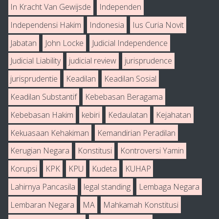
In Kracht Van Gewijsde
Independen
Independensi Hakim
Indonesia
Ius Curia Novit
Jabatan
John Locke
Judicial Independence
Judicial Liability
judicial review
jurisprudence
jurisprudentie
Keadilan
Keadilan Sosial
Keadilan Substantif
Kebebasan Beragama
Kebebasan Hakim
kebiri
Kedaulatan
Kejahatan
Kekuasaan Kehakiman
Kemandirian Peradilan
Kerugian Negara
Konstitusi
Kontroversi Yamin
Korupsi
KPK
KPU
Kudeta
KUHAP
Lahirnya Pancasila
legal standing
Lembaga Negara
Lembaran Negara
MA
Mahkamah Konstitusi