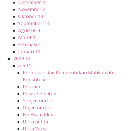
Desember
4
November
4
Oktober
10
September
13
Agustus
4
Maret
1
Februari
3
Januari
14
2009
14
Juli
11
Perintisan dan Pembentukan Mahkamah
Konstitusi
Petitum
Posita/ Positum
Subjectum litis
Objectum litis
Ne Bis In Idem
Ultra petita
Ultra Vires