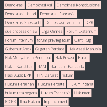
Demokrasi
Demokrasi Asli
Demokrasi Konstitusional
Demokrasi Liberal
Demokrasi Pancasila
Demokrasi Substantif
Demokrasi Terpimpin
DPR
due process of law
Erga Omnes
Forum Eksternum
Forum Internum
forum previlegiatum
Ganti Rugi
Gubernur Ahok
Gugatan Perdata
Hak Asasi Manusia
Hak Menyatakan Pendapat
Hak Privasi
Hakim
Hakim Konstitusi
HAM
Hari Lahir Pancasila
Hasil Audit BPK
HTN Darurat
hukum
Hukum Peralihan
Hukum Perdata
Hukum Pidana
hukum tata negara
Hukum Transitoir
Hukuman
ICCPR
Ilmu Hukum
Impeachment