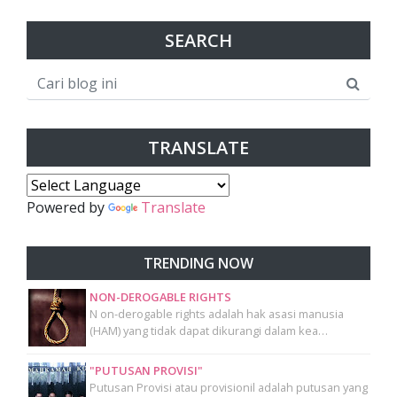
SEARCH
TRANSLATE
Powered by
Translate
TRENDING NOW
NON-DEROGABLE RIGHTS
N on-derogable rights adalah hak asasi manusia
(HAM) yang tidak dapat dikurangi dalam kea…
"PUTUSAN PROVISI"
Putusan Provisi atau provisionil adalah putusan yang