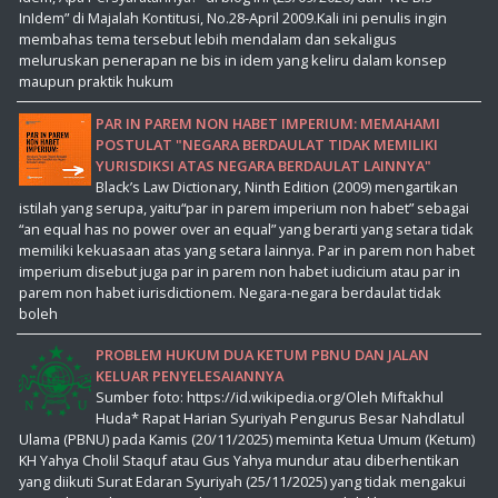
InIdem” di Majalah Kontitusi, No.28-April 2009.Kali ini penulis ingin
membahas tema tersebut lebih mendalam dan sekaligus
meluruskan penerapan ne bis in idem yang keliru dalam konsep
maupun praktik hukum
PAR IN PAREM NON HABET IMPERIUM: MEMAHAMI
POSTULAT "NEGARA BERDAULAT TIDAK MEMILIKI
YURISDIKSI ATAS NEGARA BERDAULAT LAINNYA"
Black’s Law Dictionary, Ninth Edition (2009) mengartikan
istilah yang serupa, yaitu“par in parem imperium non habet” sebagai
“an equal has no power over an equal” yang berarti yang setara tidak
memiliki kekuasaan atas yang setara lainnya. Par in parem non habet
imperium disebut juga par in parem non habet iudicium atau par in
parem non habet iurisdictionem. Negara-negara berdaulat tidak
boleh
PROBLEM HUKUM DUA KETUM PBNU DAN JALAN
KELUAR PENYELESAIANNYA
Sumber foto: https://id.wikipedia.org/Oleh Miftakhul
Huda* Rapat Harian Syuriyah Pengurus Besar Nahdlatul
Ulama (PBNU) pada Kamis (20/11/2025) meminta Ketua Umum (Ketum)
KH Yahya Cholil Staquf atau Gus Yahya mundur atau diberhentikan
yang diikuti Surat Edaran Syuriyah (25/11/2025) yang tidak mengakui