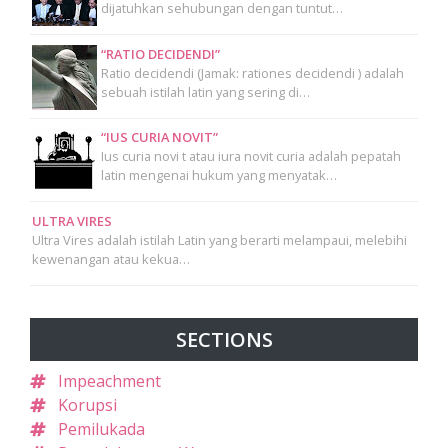
dijatuhkan sehubungan dengan tuntut…
“RATIO DECIDENDI”
Ratio decidendi (Jamak: rationes decidendi ) adalah
sebuah istilah latin yang sering di…
“IUS CURIA NOVIT”
Ius curia novi t atau iura novit curia adalah pepatah
latin mengenai hukum yang menyatak…
ULTRA VIRES
Ultra Vires adalah istilah Latin yang berarti melampaui, melebihi
kewenangan atau kekua…
SECTIONS
Impeachment
Korupsi
Pemilukada