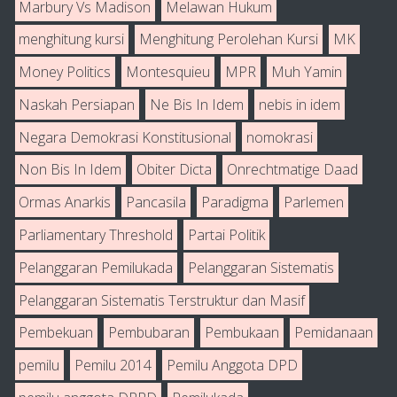
Marbury Vs Madison
Melawan Hukum
menghitung kursi
Menghitung Perolehan Kursi
MK
Money Politics
Montesquieu
MPR
Muh Yamin
Naskah Persiapan
Ne Bis In Idem
nebis in idem
Negara Demokrasi Konstitusional
nomokrasi
Non Bis In Idem
Obiter Dicta
Onrechtmatige Daad
Ormas Anarkis
Pancasila
Paradigma
Parlemen
Parliamentary Threshold
Partai Politik
Pelanggaran Pemilukada
Pelanggaran Sistematis
Pelanggaran Sistematis Terstruktur dan Masif
Pembekuan
Pembubaran
Pembukaan
Pemidanaan
pemilu
Pemilu 2014
Pemilu Anggota DPD