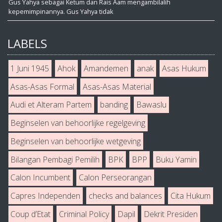
Gus Yahya sebagai Ketum dan Rais Aam mengambilalih
kepemimpinannya. Gus Yahya tidak
LABELS
1 Juni 1945
Ahok
Amandemen
anak
Asas Hukum
Asas-Asas Formal
Asas-Asas Material
Audi et Alteram Partem
banding
Bawaslu
Beginselen van behoorlijke regelgeving
Beginselen van behoorlijke wetgeving
Bilangan Pembagi Pemilih
BPK
BPP
Buku Yamin
Calon Incumbent
Calon Perseorangan
Capres Independen
checks and balances
Cita Hukum
Coup d’Etat
Criminal Policy
Dapil
Dekrit Presiden