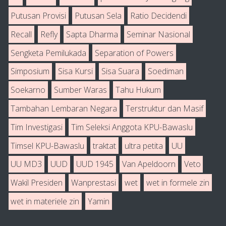
Putusan Provisi
Putusan Sela
Ratio Decidendi
Recall
Refly
Sapta Dharma
Seminar Nasional
Sengketa Pemilukada
Separation of Powers
Simposium
Sisa Kursi
Sisa Suara
Soediman
Soekarno
Sumber Waras
Tahu Hukum
Tambahan Lembaran Negara
Terstruktur dan Masif
Tim Investigasi
Tim Seleksi Anggota KPU-Bawaslu
Timsel KPU-Bawaslu
traktat
ultra petita
UU
UU MD3
UUD
UUD 1945
Van Apeldoorn
Veto
Wakil Presiden
Wanprestasi
wet
wet in formele zin
wet in materiele zin
Yamin