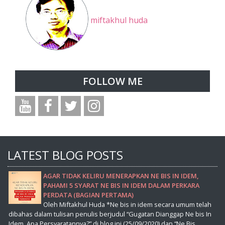
miftakhul huda
FOLLOW ME
LATEST BLOG POSTS
AGAR TIDAK KELIRU MENERAPKAN NE BIS IN IDEM,
PAHAMI 5 SYARAT NE BIS IN IDEM DALAM PERKARA
PERDATA (BAGIAN PERTAMA)
Oleh Miftakhul Huda *Ne bis in idem secara umum telah
dibahas dalam tulisan penulis berjudul “Gugatan Dianggap Ne bis In
Idem, Apa Persyaratannya?” di blog ini (25/09/2020) dan “Ne Bis