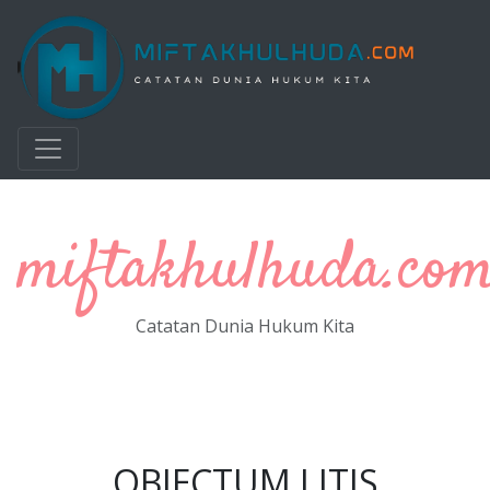
Langsung ke konten utama
miftakhulhuda.co
Catatan Dunia Hukum Kita
OBJECTUM LITIS