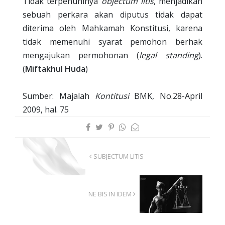
Tidak terpenuhinya
objectum litis
, menjadikan
sebuah perkara akan diputus tidak dapat
diterima oleh Mahkamah Konstitusi, karena
tidak memenuhi syarat pemohon berhak
mengajukan permohonan (
legal standing
).
(
Miftakhul Huda
)
Sumber: Majalah
Kontitusi
BMK, No.28-April
2009, hal. 75
SUBJECTUM LITIS
NE BIS IN IDEM