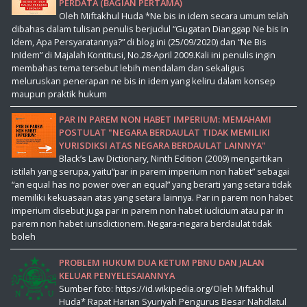
PERDATA (BAGIAN PERTAMA)
Oleh Miftakhul Huda *Ne bis in idem secara umum telah
dibahas dalam tulisan penulis berjudul “Gugatan Dianggap Ne bis In
Idem, Apa Persyaratannya?” di blog ini (25/09/2020) dan “Ne Bis
InIdem” di Majalah Kontitusi, No.28-April 2009.Kali ini penulis ingin
membahas tema tersebut lebih mendalam dan sekaligus
meluruskan penerapan ne bis in idem yang keliru dalam konsep
maupun praktik hukum
PAR IN PAREM NON HABET IMPERIUM: MEMAHAMI
POSTULAT "NEGARA BERDAULAT TIDAK MEMILIKI
YURISDIKSI ATAS NEGARA BERDAULAT LAINNYA"
Black’s Law Dictionary, Ninth Edition (2009) mengartikan
istilah yang serupa, yaitu“par in parem imperium non habet” sebagai
“an equal has no power over an equal” yang berarti yang setara tidak
memiliki kekuasaan atas yang setara lainnya. Par in parem non habet
imperium disebut juga par in parem non habet iudicium atau par in
parem non habet iurisdictionem. Negara-negara berdaulat tidak
boleh
PROBLEM HUKUM DUA KETUM PBNU DAN JALAN
KELUAR PENYELESAIANNYA
Sumber foto: https://id.wikipedia.org/Oleh Miftakhul
Huda* Rapat Harian Syuriyah Pengurus Besar Nahdlatul