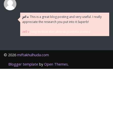
This is a great blog posting and very useful. I really
zell v:
appreciate the research you put into it.Superb!
zell v
yang terbuat dari ekstrak plasenta domba
©
2026
miftakhulhuda.com
Blogger template
by
Open Themes
.