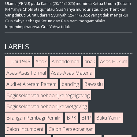
Ulama (PBNU) pada Kamis (20/11/2025) meminta Ketua Umum (Ketum)
KH Yahya Cholil Staquf atau Gus Yahya mundur atau diberhentikan
yang diikuti Surat Edaran Syuriyah (25/11/2025) yang tidak mengakui
Gus Yahya sebagai Ketum dan Rais Aam mengambilalih
kepemimpinannya. Gus Yahya tidak
LABELS
1 Juni 1945
Ahok
Amandemen
anak
Asas Hukum
Asas-Asas Formal
Asas-Asas Material
Audi et Alteram Partem
banding
Bawaslu
Beginselen van behoorlijke regelgeving
Beginselen van behoorlijke wetgeving
Bilangan Pembagi Pemilih
BPK
BPP
Buku Yamin
Calon Incumbent
Calon Perseorangan