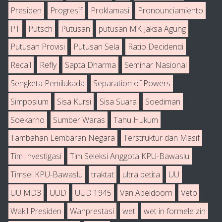
Presiden
Progresif
Proklamasi
Pronounciamiento
PT
Putsch
Putusan
putusan MK Jaksa Agung
Putusan Provisi
Putusan Sela
Ratio Decidendi
Recall
Refly
Sapta Dharma
Seminar Nasional
Sengketa Pemilukada
Separation of Powers
Simposium
Sisa Kursi
Sisa Suara
Soediman
Soekarno
Sumber Waras
Tahu Hukum
Tambahan Lembaran Negara
Terstruktur dan Masif
Tim Investigasi
Tim Seleksi Anggota KPU-Bawaslu
Timsel KPU-Bawaslu
traktat
ultra petita
UU
UU MD3
UUD
UUD 1945
Van Apeldoorn
Veto
Wakil Presiden
Wanprestasi
wet
wet in formele zin