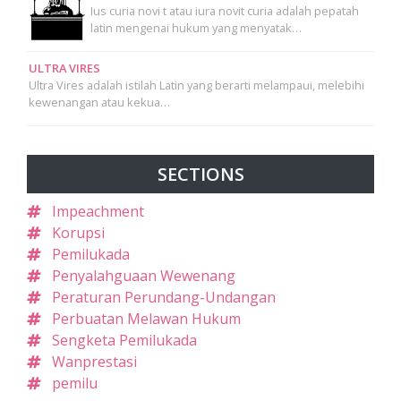
Ius curia novi t atau iura novit curia adalah pepatah
latin mengenai hukum yang menyatak…
ULTRA VIRES
Ultra Vires adalah istilah Latin yang berarti melampaui, melebihi
kewenangan atau kekua…
SECTIONS
Impeachment
Korupsi
Pemilukada
Penyalahguaan Wewenang
Peraturan Perundang-Undangan
Perbuatan Melawan Hukum
Sengketa Pemilukada
Wanprestasi
pemilu