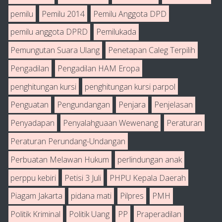
pemilu
Pemilu 2014
Pemilu Anggota DPD
pemilu anggota DPRD
Pemilukada
Pemungutan Suara Ulang
Penetapan Caleg Terpilih
Pengadilan
Pengadilan HAM Eropa
penghitungan kursi
penghitungan kursi parpol
Penguatan
Pengundangan
Penjara
Penjelasan
Penyadapan
Penyalahguaan Wewenang
Peraturan
Peraturan Perundang-Undangan
Perbuatan Melawan Hukum
perlindungan anak
perppu kebiri
Petisi 3 Juli
PHPU Kepala Daerah
Piagam Jakarta
pidana mati
Pilpres
PMH
Politik Kriminal
Politik Uang
PP
Praperadilan