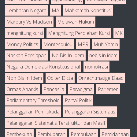
Lembaran Negara
MA
Mahkamah Konstitusi
Marbury Vs Madison
Melawan Hukum
menghitung kursi
Menghitung Perolehan Kursi
MK
Money Politics
Montesquieu
MPR
Muh Yamin
Naskah Persiapan
Ne Bis In Idem
nebis in idem
Negara Demokrasi Konstitusional
nomokrasi
Non Bis In Idem
Obiter Dicta
Onrechtmatige Daad
Ormas Anarkis
Pancasila
Paradigma
Parlemen
Parliamentary Threshold
Partai Politik
Pelanggaran Pemilukada
Pelanggaran Sistematis
Pelanggaran Sistematis Terstruktur dan Masif
Pembekuan
Pembubaran
Pembukaan
Pemidanaan