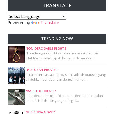
TRANSLATE
Powered by
Translate
TRENDING NOW
NON-DEROGABLE RIGHTS
N on-derogable rights adalah hak asasi manusia
(HAM) yang tidak dapat dikurangi dalam kea…
"PUTUSAN PROVISI"
Putusan Provisi atau provisionil adalah putusan yang
dijatuhkan sehubungan dengan tuntut…
“RATIO DECIDENDI”
Ratio decidendi (Jamak: rationes decidendi ) adalah
sebuah istilah latin yang sering di…
“IUS CURIA NOVIT”