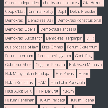
Capres Independen
checks and balances
Cita Hukum
Coup d’Etat
Criminal Policy
Dapil
Dekrit Presiden
Demokrasi
Demokrasi Asli
Demokrasi Konstitusional
Demokrasi Liberal
Demokrasi Pancasila
Demokrasi Substantif
Demokrasi Terpimpin
DPR
due process of law
Erga Omnes
Forum Eksternum
Forum Internum
forum previlegiatum
Ganti Rugi
Gubernur Ahok
Gugatan Perdata
Hak Asasi Manusia
Hak Menyatakan Pendapat
Hak Privasi
Hakim
Hakim Konstitusi
HAM
Hari Lahir Pancasila
Hasil Audit BPK
HTN Darurat
hukum
Hukum Peralihan
Hukum Perdata
Hukum Pidana