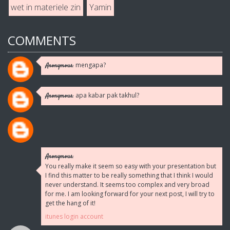
wet in materiele zin
Yamin
COMMENTS
mengapa?
Anonymous:
apa kabar pak takhul?
Anonymous:
Anonymous:
You really make it seem so easy with your presentation but
I find this matter to be really something that I think I would
never understand. It seems too complex and very broad
for me. I am looking forward for your next post, I will try to
get the hang of it!
itunes login account