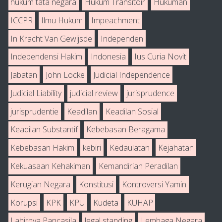
hukum tata negara
Hukum Transitoir
Hukuman
ICCPR
Ilmu Hukum
Impeachment
In Kracht Van Gewijsde
Independen
Independensi Hakim
Indonesia
Ius Curia Novit
Jabatan
John Locke
Judicial Independence
Judicial Liability
judicial review
jurisprudence
jurisprudentie
Keadilan
Keadilan Sosial
Keadilan Substantif
Kebebasan Beragama
Kebebasan Hakim
kebiri
Kedaulatan
Kejahatan
Kekuasaan Kehakiman
Kemandirian Peradilan
Kerugian Negara
Konstitusi
Kontroversi Yamin
Korupsi
KPK
KPU
Kudeta
KUHAP
Lahirnya Pancasila
legal standing
Lembaga Negara