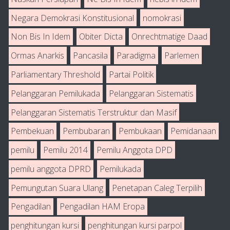
Negara Demokrasi Konstitusional
nomokrasi
Non Bis In Idem
Obiter Dicta
Onrechtmatige Daad
Ormas Anarkis
Pancasila
Paradigma
Parlemen
Parliamentary Threshold
Partai Politik
Pelanggaran Pemilukada
Pelanggaran Sistematis
Pelanggaran Sistematis Terstruktur dan Masif
Pembekuan
Pembubaran
Pembukaan
Pemidanaan
pemilu
Pemilu 2014
Pemilu Anggota DPD
pemilu anggota DPRD
Pemilukada
Pemungutan Suara Ulang
Penetapan Caleg Terpilih
Pengadilan
Pengadilan HAM Eropa
penghitungan kursi
penghitungan kursi parpol