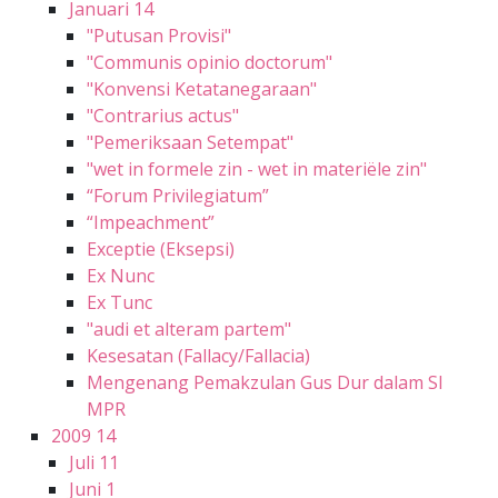
Januari
14
"Putusan Provisi"
"Communis opinio doctorum"
"Konvensi Ketatanegaraan"
"Contrarius actus"
"Pemeriksaan Setempat"
"wet in formele zin - wet in materiële zin"
“Forum Privilegiatum”
“Impeachment”
Exceptie (Eksepsi)
Ex Nunc
Ex Tunc
"audi et alteram partem"
Kesesatan (Fallacy/Fallacia)
Mengenang Pemakzulan Gus Dur dalam SI
MPR
2009
14
Juli
11
Juni
1