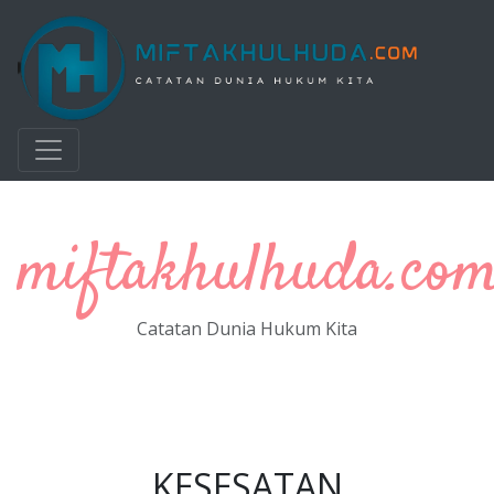
Langsung ke konten utama
miftakhulhuda.co
Catatan Dunia Hukum Kita
KESESATAN