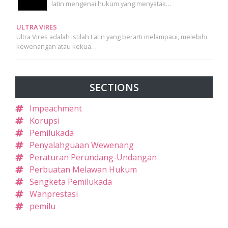
latin mengenai hukum yang menyatak…
ULTRA VIRES
Ultra Vires adalah istilah Latin yang berarti melampaui, melebihi
kewenangan atau kekua…
SECTIONS
Impeachment
Korupsi
Pemilukada
Penyalahguaan Wewenang
Peraturan Perundang-Undangan
Perbuatan Melawan Hukum
Sengketa Pemilukada
Wanprestasi
pemilu