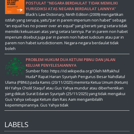
POSTULAT "NEGARA BERDAULAT TIDAK MEMILIKI
YURISDIKSI ATAS NEGARA BERDAULAT LAINNYA"
Black’s Law Dictionary, Ninth Edition (2009) mengartikan
istilah yang serupa, yaitu“par in parem imperium non habet” sebagai
“an equal has no power over an equal” yang berarti yang setara tidak
memiliki kekuasaan atas yang setara lainnya. Par in parem non habet
imperium disebut juga par in parem non habet iudicium atau par in
parem non habet iurisdictionem. Negara-negara berdaulat tidak
boleh
PROBLEM HUKUM DUA KETUM PBNU DAN JALAN
KELUAR PENYELESAIANNYA
Sumber foto: https://id.wikipedia.org/Oleh Miftakhul
Huda* Rapat Harian Syuriyah Pengurus Besar Nahdlatul
Ulama (PBNU) pada Kamis (20/11/2025) meminta Ketua Umum (Ketum)
KH Yahya Cholil Staquf atau Gus Yahya mundur atau diberhentikan
yang diikuti Surat Edaran Syuriyah (25/11/2025) yang tidak mengakui
Gus Yahya sebagai Ketum dan Rais Aam mengambilalih
kepemimpinannya. Gus Yahya tidak
LABELS