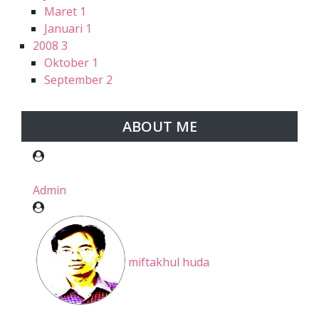
Maret
1
Januari
1
2008
3
Oktober
1
September
2
ABOUT ME
Admin
miftakhul huda