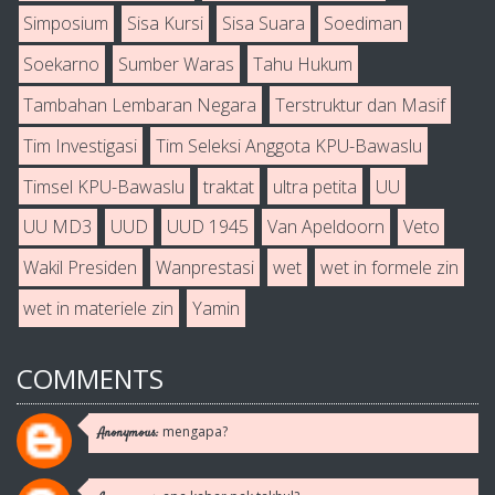
Simposium
Sisa Kursi
Sisa Suara
Soediman
Soekarno
Sumber Waras
Tahu Hukum
Tambahan Lembaran Negara
Terstruktur dan Masif
Tim Investigasi
Tim Seleksi Anggota KPU-Bawaslu
Timsel KPU-Bawaslu
traktat
ultra petita
UU
UU MD3
UUD
UUD 1945
Van Apeldoorn
Veto
Wakil Presiden
Wanprestasi
wet
wet in formele zin
wet in materiele zin
Yamin
COMMENTS
mengapa?
Anonymous: