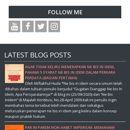
FOLLOW ME
LATEST BLOG POSTS
AGAR TIDAK KELIRU MENERAPKAN NE BIS IN IDEM,
PAHAMI 5 SYARAT NE BIS IN IDEM DALAM PERKARA
PERDATA (BAGIAN PERTAMA)
Oleh Miftakhul Huda *Ne bis in idem secara umum telah
dibahas dalam tulisan penulis berjudul “Gugatan Dianggap Ne bis In
Idem, Apa Persyaratannya?” di blog ini (25/09/2020) dan “Ne Bis
InIdem” di Majalah Kontitusi, No.28-April 2009.Kali ini penulis ingin
membahas tema tersebut lebih mendalam dan sekaligus
meluruskan penerapan ne bis in idem yang keliru dalam konsep
maupun praktik hukum
PAR IN PAREM NON HABET IMPERIUM: MEMAHAMI