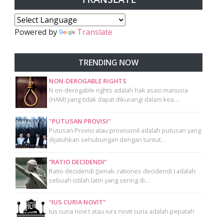
Powered by
Translate
TRENDING NOW
NON-DEROGABLE RIGHTS
N on-derogable rights adalah hak asasi manusia
(HAM) yang tidak dapat dikurangi dalam kea…
"PUTUSAN PROVISI"
Putusan Provisi atau provisionil adalah putusan yang
dijatuhkan sehubungan dengan tuntut…
“RATIO DECIDENDI”
Ratio decidendi (Jamak: rationes decidendi ) adalah
sebuah istilah latin yang sering di…
“IUS CURIA NOVIT”
Ius curia novi t atau iura novit curia adalah pepatah