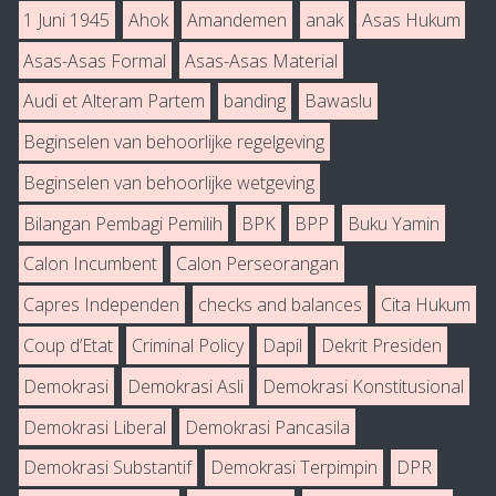
1 Juni 1945
Ahok
Amandemen
anak
Asas Hukum
Asas-Asas Formal
Asas-Asas Material
Audi et Alteram Partem
banding
Bawaslu
Beginselen van behoorlijke regelgeving
Beginselen van behoorlijke wetgeving
Bilangan Pembagi Pemilih
BPK
BPP
Buku Yamin
Calon Incumbent
Calon Perseorangan
Capres Independen
checks and balances
Cita Hukum
Coup d’Etat
Criminal Policy
Dapil
Dekrit Presiden
Demokrasi
Demokrasi Asli
Demokrasi Konstitusional
Demokrasi Liberal
Demokrasi Pancasila
Demokrasi Substantif
Demokrasi Terpimpin
DPR