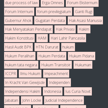
due process of law
Erga Omnes
Forum Eksternum
Forum Internum
forum previlegiatum
Ganti Rugi
Gubernur Ahok
Gugatan Perdata
Hak Asasi Manusia
Hak Menyatakan Pendapat
Hak Privasi
Hakim
Hakim Konstitusi
HAM
Hari Lahir Pancasila
Hasil Audit BPK
HTN Darurat
hukum
Hukum Peralihan
Hukum Perdata
Hukum Pidana
hukum tata negara
Hukum Transitoir
Hukuman
ICCPR
Ilmu Hukum
Impeachment
In Kracht Van Gewijsde
Independen
Independensi Hakim
Indonesia
Ius Curia Novit
Jabatan
John Locke
Judicial Independence