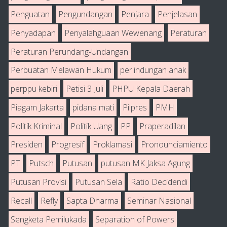
Penguatan
Pengundangan
Penjara
Penjelasan
Penyadapan
Penyalahguaan Wewenang
Peraturan
Peraturan Perundang-Undangan
Perbuatan Melawan Hukum
perlindungan anak
perppu kebiri
Petisi 3 Juli
PHPU Kepala Daerah
Piagam Jakarta
pidana mati
Pilpres
PMH
Politik Kriminal
Politik Uang
PP
Praperadilan
Presiden
Progresif
Proklamasi
Pronounciamiento
PT
Putsch
Putusan
putusan MK Jaksa Agung
Putusan Provisi
Putusan Sela
Ratio Decidendi
Recall
Refly
Sapta Dharma
Seminar Nasional
Sengketa Pemilukada
Separation of Powers