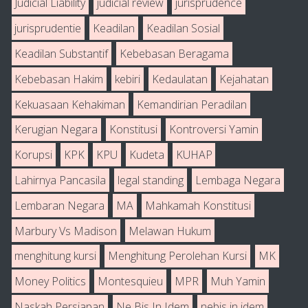
Judicial Liability
judicial review
jurisprudence
jurisprudentie
Keadilan
Keadilan Sosial
Keadilan Substantif
Kebebasan Beragama
Kebebasan Hakim
kebiri
Kedaulatan
Kejahatan
Kekuasaan Kehakiman
Kemandirian Peradilan
Kerugian Negara
Konstitusi
Kontroversi Yamin
Korupsi
KPK
KPU
Kudeta
KUHAP
Lahirnya Pancasila
legal standing
Lembaga Negara
Lembaran Negara
MA
Mahkamah Konstitusi
Marbury Vs Madison
Melawan Hukum
menghitung kursi
Menghitung Perolehan Kursi
MK
Money Politics
Montesquieu
MPR
Muh Yamin
Naskah Persiapan
Ne Bis In Idem
nebis in idem