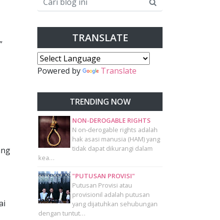
TRANSLATE
”
Powered by
Translate
TRENDING NOW
NON-DEROGABLE RIGHTS
N on-derogable rights adalah
hak asasi manusia (HAM) yang
tidak dapat dikurangi dalam
ang
kea…
"PUTUSAN PROVISI"
Putusan Provisi atau
provisionil adalah putusan
ai
yang dijatuhkan sehubungan
dengan tuntut…