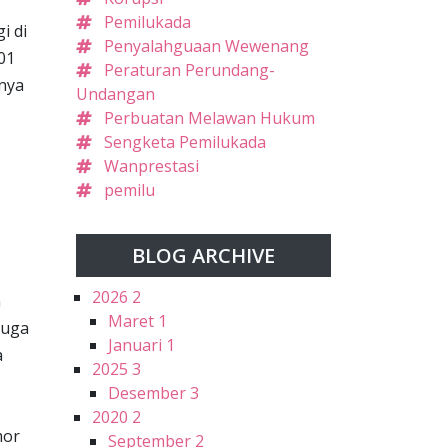
Pemilukada
i di
Penyalahguaan Wewenang
01
Peraturan Perundang-
nya
Undangan
Perbuatan Melawan Hukum
Sengketa Pemilukada
Wanprestasi
pemilu
BLOG ARCHIVE
2026
2
n
Maret
1
juga
Januari
1
a
2025
3
Desember
3
2020
2
mor
September
2