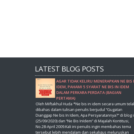
LATEST BLOG POSTS
AGAR TIDAK KELIRU MENERAPKAN NE BIS 
IDEM, PAHAMI 5 SYARAT NE BIS IN IDEM
DALAM PERKARA PERDATA (BAGIAN
PERTAMA)
Oleh Miftakhul Huda *Ne bis in idem secara umum tela
dibahas dalam tulisan penulis berjudul “Gugatan
Dianggap Ne bis In Idem, Apa Persyaratannya?” di blog i
(25/09/2020) dan “Ne Bis InIdem” di Majalah Kontitusi,
No.28-April 2009.Kali ini penulis ingin membahas tema
tersebut lebih mendalam dan sekaligus meluruskan