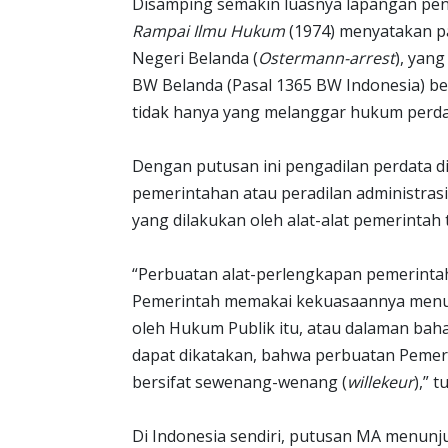
Disamping semakin luasnya lapangan pe
Rampai Ilmu Hukum
(1974) menyatakan pa
Negeri Belanda (
Ostermann-arrest
), yan
BW Belanda (Pasal 1365 BW Indonesia) b
tidak hanya yang melanggar hukum perdat
Dengan putusan ini pengadilan perdata di
pemerintahan atau peradilan administra
yang dilakukan oleh alat-alat pemerintah
“Perbuatan alat-perlengkapan pemerintah
Pemerintah memakai kekuasaannya menuru
oleh Hukum Publik itu, atau dalaman baha
dapat dikatakan, bahwa perbuatan Pemeri
bersifat sewenang-wenang (
willekeur
),” 
Di Indonesia sendiri, putusan MA menu