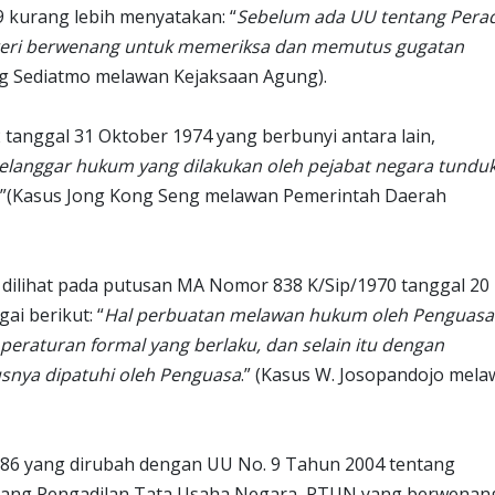
 kurang lebih menyatakan: “
Sebelum ada UU tentang Perad
geri berwenang untuk memeriksa dan memutus gugatan
ng Sediatmo melawan Kejaksaan Agung).
tanggal 31 Oktober 1974 yang berbunyi antara lain,
elanggar hukum yang dilakukan oleh pejabat negara tundu
.”(Kasus Jong Kong Seng melawan Pemerintah Daerah
 dilihat pada putusan MA Nomor 838 K/Sip/1970 tanggal 20
ai berikut: “
Hal perbuatan melawan hukum oleh Penguasa
eraturan formal yang berlaku, dan selain itu dengan
snya dipatuhi oleh Penguasa
.” (Kasus W. Josopandojo mel
86 yang dirubah dengan UU No. 9 Tahun 2004 tentang
tang Pengadilan Tata Usaha Negara, PTUN yang berwenan