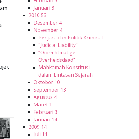
Februari
3
Januari
3
lam
2010
53
Desember
4
a
November
4
Penjara dan Politik Kriminal
“Judicial Liability”
“Onrechtmatige
Overheidsdaad”
bjek
Mahkamah Konstitusi
dalam Lintasan Sejarah
Oktober
10
September
13
Agustus
4
Maret
1
Februari
3
Januari
14
2009
14
Juli
11