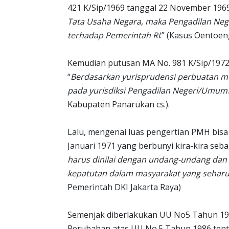
421 K/Sip/1969 tanggal 22 November 1969
Tata Usaha Negara, maka Pengadilan Ne
terhadap Pemerintah RI
.” (Kasus Oentoe
Kemudian putusan MA No. 981 K/Sip/1972 
“
Berdasarkan yurisprudensi perbuatan m
pada yurisdiksi Pengadilan Negeri/Umum
Kabupaten Panarukan cs.).
Lalu, mengenai luas pengertian PMH bisa
Januari 1971 yang berbunyi kira-kira sebag
harus dinilai dengan undang-undang dan p
kepatutan dalam masyarakat yang seharu
Pemerintah DKI Jakarta Raya)
Semenjak diberlakukan UU No5 Tahun 19
Perubahan atas UU No.5 Tahun 1986 ten