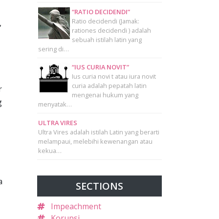
“RATIO DECIDENDI”
Ratio decidendi (Jamak:
,
rationes decidendi ) adalah
sebuah istilah latin yang
sering di…
“IUS CURIA NOVIT”
Ius curia novi t atau iura novit
curia adalah pepatah latin
r
mengenai hukum yang
g
menyatak…
ULTRA VIRES
Ultra Vires adalah istilah Latin yang berarti
melampaui, melebihi kewenangan atau
kekua…
a
SECTIONS
Impeachment
Korupsi