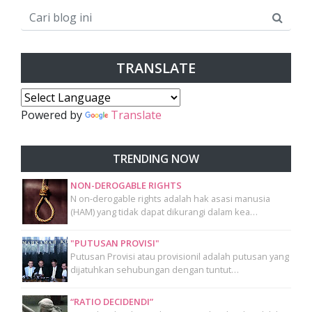
TRANSLATE
Powered by
Translate
TRENDING NOW
NON-DEROGABLE RIGHTS
N on-derogable rights adalah hak asasi manusia
(HAM) yang tidak dapat dikurangi dalam kea…
"PUTUSAN PROVISI"
Putusan Provisi atau provisionil adalah putusan yang
dijatuhkan sehubungan dengan tuntut…
“RATIO DECIDENDI”