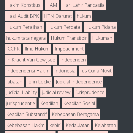
Hakim Konstitusi
HAM
Hari Lahir Pancasila
Hasil Audit BPK
HTN Darurat
hukum
Hukum Peralihan
Hukum Perdata
Hukum Pidana
hukum tata negara
Hukum Transitoir
Hukuman
ICCPR
Ilmu Hukum
Impeachment
In Kracht Van Gewijsde
Independen
Independensi Hakim
Indonesia
Ius Curia Novit
Jabatan
John Locke
Judicial Independence
Judicial Liability
judicial review
jurisprudence
jurisprudentie
Keadilan
Keadilan Sosial
Keadilan Substantif
Kebebasan Beragama
Kebebasan Hakim
kebiri
Kedaulatan
Kejahatan