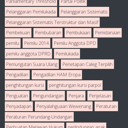
Parliamentary Threshold
Partai Politik
Pelanggaran Pemilukada
Pelanggaran Sistematis
Pelanggaran Sistematis Terstruktur dan Masif
Pembekuan
Pembubaran
Pembukaan
Pemidanaan
pemilu
Pemilu 2014
Pemilu Anggota DPD
pemilu anggota DPRD
Pemilukada
Pemungutan Suara Ulang
Penetapan Caleg Terpilih
Pengadilan
Pengadilan HAM Eropa
penghitungan kursi
penghitungan kursi parpol
Penguatan
Pengundangan
Penjara
Penjelasan
Penyadapan
Penyalahguaan Wewenang
Peraturan
Peraturan Perundang-Undangan
Perbuatan Melawan Hukum
perlindungan anak