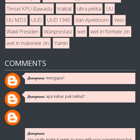
Timsel KPU-Bawaslu
traktat
ultra petita
UU
UU MD3
UUD
UUD 1945
Van Apeldoorn
Veto
Wakil Presiden
Wanprestasi
wet
wet in formele zin
wet in materiele zin
Yamin
COMMENTS
mengapa?
Anonymous:
apa kabar pak takhul?
Anonymous:
Anonymous:
You really make it seem so easy with your presentation but