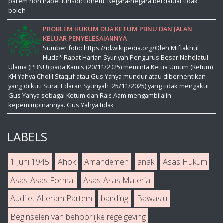
parem non habet iurisdictionem. Negara-negara berdaulat tidak
boleh
PROBLEM HUKUM DUA KETUM PBNU DAN JALAN
KELUAR PENYELESAIANNYA
Sumber foto: https://id.wikipedia.org/Oleh Miftakhul
Huda* Rapat Harian Syuriyah Pengurus Besar Nahdlatul
Ulama (PBNU) pada Kamis (20/11/2025) meminta Ketua Umum (Ketum)
KH Yahya Cholil Staquf atau Gus Yahya mundur atau diberhentikan
yang diikuti Surat Edaran Syuriyah (25/11/2025) yang tidak mengakui
Gus Yahya sebagai Ketum dan Rais Aam mengambilalih
kepemimpinannya. Gus Yahya tidak
LABELS
1 Juni 1945
Ahok
Amandemen
anak
Asas Hukum
Asas-Asas Formal
Asas-Asas Material
Audi et Alteram Partem
banding
Bawaslu
Beginselen van behoorlijke regelgeving