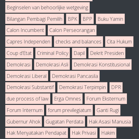
Beginselen van behoorlijke wetgeving
Bilangan Pembagi Pemilih
BPK
BPP
Buku Yamin
Calon Incumbent
Calon Perseorangan
Capres Independen
checks and balances
Cita Hukum
Coup d’Etat
Criminal Policy
Dapil
Dekrit Presiden
Demokrasi
Demokrasi Asli
Demokrasi Konstitusional
Demokrasi Liberal
Demokrasi Pancasila
Demokrasi Substantif
Demokrasi Terpimpin
DPR
due process of law
Erga Omnes
Forum Eksternum
Forum Internum
forum previlegiatum
Ganti Rugi
Gubernur Ahok
Gugatan Perdata
Hak Asasi Manusia
Hak Menyatakan Pendapat
Hak Privasi
Hakim