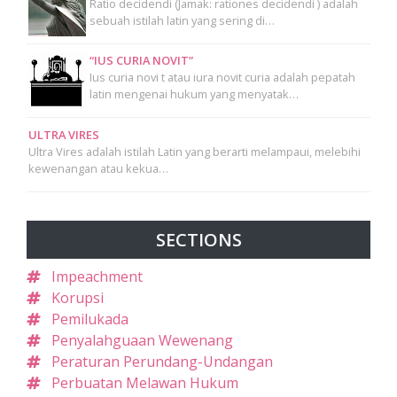
Ratio decidendi (Jamak: rationes decidendi ) adalah
sebuah istilah latin yang sering di…
“IUS CURIA NOVIT”
Ius curia novi t atau iura novit curia adalah pepatah
latin mengenai hukum yang menyatak…
ULTRA VIRES
Ultra Vires adalah istilah Latin yang berarti melampaui, melebihi
kewenangan atau kekua…
SECTIONS
Impeachment
Korupsi
Pemilukada
Penyalahguaan Wewenang
Peraturan Perundang-Undangan
Perbuatan Melawan Hukum