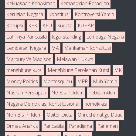
Kekuasaan Kehakiman
Kemandirian Peradilan
Kerugian Negara
Konstitusi
Kontroversi Yamin
Korupsi
KPK
KPU
Kudeta
KUHAP
Lahirnya Pancasila
legal standing
Lembaga Negara
Lembaran Negara
MA
Mahkamah Konstitusi
Marbury Vs Madison
Melawan Hukum
menghitung kursi
Menghitung Perolehan Kursi
MK
Money Politics
Montesquieu
MPR
Muh Yamin
Naskah Persiapan
Ne Bis In Idem
nebis in idem
Negara Demokrasi Konstitusional
nomokrasi
Non Bis In Idem
Obiter Dicta
Onrechtmatige Daad
Ormas Anarkis
Pancasila
Paradigma
Parlemen