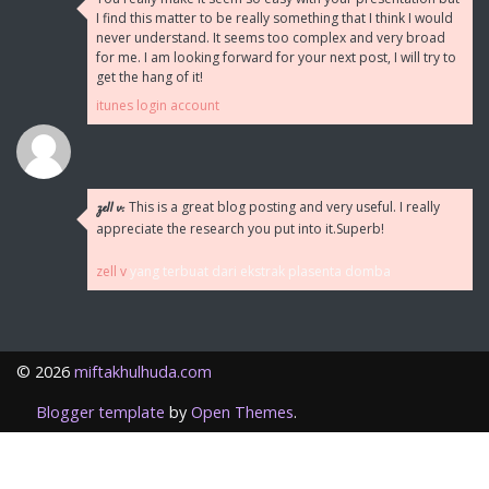
I find this matter to be really something that I think I would
never understand. It seems too complex and very broad
for me. I am looking forward for your next post, I will try to
get the hang of it!
itunes login account
This is a great blog posting and very useful. I really
zell v:
appreciate the research you put into it.Superb!
zell v
yang terbuat dari ekstrak plasenta domba
©
2026
miftakhulhuda.com
Blogger template
by
Open Themes
.