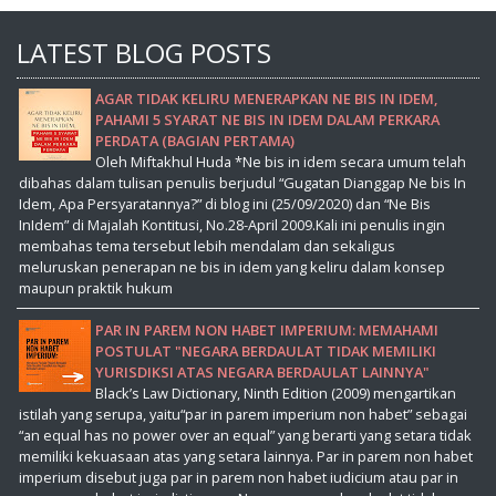
LATEST BLOG POSTS
AGAR TIDAK KELIRU MENERAPKAN NE BIS IN IDEM,
PAHAMI 5 SYARAT NE BIS IN IDEM DALAM PERKARA
PERDATA (BAGIAN PERTAMA)
Oleh Miftakhul Huda *Ne bis in idem secara umum telah
dibahas dalam tulisan penulis berjudul “Gugatan Dianggap Ne bis In
Idem, Apa Persyaratannya?” di blog ini (25/09/2020) dan “Ne Bis
InIdem” di Majalah Kontitusi, No.28-April 2009.Kali ini penulis ingin
membahas tema tersebut lebih mendalam dan sekaligus
meluruskan penerapan ne bis in idem yang keliru dalam konsep
maupun praktik hukum
PAR IN PAREM NON HABET IMPERIUM: MEMAHAMI
POSTULAT "NEGARA BERDAULAT TIDAK MEMILIKI
YURISDIKSI ATAS NEGARA BERDAULAT LAINNYA"
Black’s Law Dictionary, Ninth Edition (2009) mengartikan
istilah yang serupa, yaitu“par in parem imperium non habet” sebagai
“an equal has no power over an equal” yang berarti yang setara tidak
memiliki kekuasaan atas yang setara lainnya. Par in parem non habet
imperium disebut juga par in parem non habet iudicium atau par in