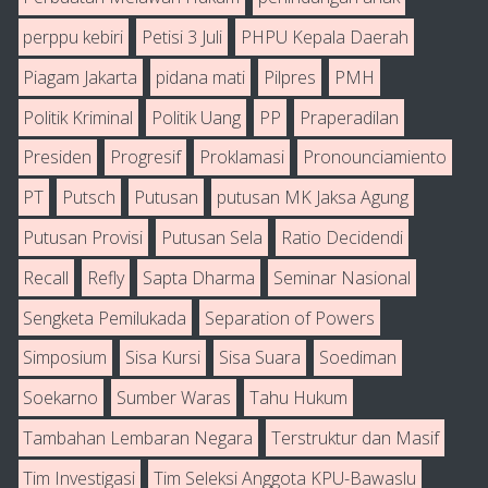
perppu kebiri
Petisi 3 Juli
PHPU Kepala Daerah
Piagam Jakarta
pidana mati
Pilpres
PMH
Politik Kriminal
Politik Uang
PP
Praperadilan
Presiden
Progresif
Proklamasi
Pronounciamiento
PT
Putsch
Putusan
putusan MK Jaksa Agung
Putusan Provisi
Putusan Sela
Ratio Decidendi
Recall
Refly
Sapta Dharma
Seminar Nasional
Sengketa Pemilukada
Separation of Powers
Simposium
Sisa Kursi
Sisa Suara
Soediman
Soekarno
Sumber Waras
Tahu Hukum
Tambahan Lembaran Negara
Terstruktur dan Masif
Tim Investigasi
Tim Seleksi Anggota KPU-Bawaslu