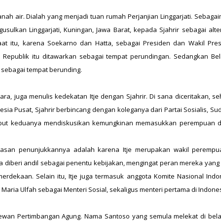
anah air. Dialah yang menjadi tuan rumah Perjanjian Linggarjati. Sebaga
usulkan Linggarjati, Kuningan, Jawa Barat, kepada Sjahrir sebagai alter
at itu, karena Soekarno dan Hatta, sebagai Presiden dan Wakil Pres
 Republik itu ditawarkan sebagai tempat perundingan. Sedangkan Be
 sebagai tempat berunding.
Zara, juga menulis kedekatan Itje dengan Sjahrir. Di sana diceritakan, s
sia Pusat, Sjahrir berbincang dengan koleganya dari Partai Sosialis, Su
rsebut keduanya mendiskusikan kemungkinan memasukkan perempuan 
Alasan penunjukkannya adalah karena Itje merupakan wakil perempu
 diberi andil sebagai penentu kebijakan, mengingat peran mereka yang 
dekaan. Selain itu, Itje juga termasuk anggota Komite Nasional Indo
Maria Ulfah sebagai Menteri Sosial, sekaligus menteri pertama di Indones
 Dewan Pertimbangan Agung. Nama Santoso yang semula melekat di bel