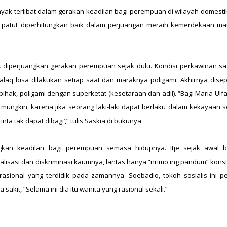
nyak terlibat dalam gerakan keadilan bagi perempuan di wilayah domesti
5 patut diperhitungkan baik dalam perjuangan meraih kemerdekaan m
diperjuangkan gerakan perempuan sejak dulu. Kondisi perkawinan saa
laq bisa dilakukan setiap saat dan maraknya poligami. Akhirnya disep
ak, poligami dengan superketat (kesetaraan dan adil). “Bagi Maria Ulfa
k mungkin, karena jika seorang laki-laki dapat berlaku dalam kekayaan s
nta tak dapat dibagi’,” tulis Saskia di bukunya.
gkan keadilan bagi perempuan semasa hidupnya. Itje sejak awal 
sasi dan diskriminasi kaumnya, lantas hanya “nrimo ing pandum” konst
asional yang terdidik pada zamannya. Soebadio, tokoh sosialis ini p
akit, “Selama ini dia itu wanita yang rasional sekali.”