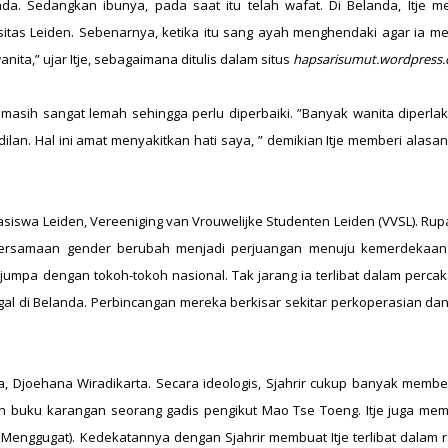
. Sedangkan ibunya, pada saat itu telah wafat. Di Belanda, Itje me
itas Leiden. Sebenarnya, ketika itu sang ayah menghendaki agar ia me
ta,” ujar Itje, sebagaimana ditulis dalam situs
hapsarisumut.wordpress.
asih sangat lemah sehingga perlu diperbaiki. ”Banyak wanita diperla
adilan. Hal ini amat menyakitkan hati saya, ” demikian Itje memberi alasa
siswa Leiden, Vereeniging van Vrouwelijke Studenten Leiden (VVSL). Rup
 persamaan gender berubah menjadi perjuangan menuju kemerdekaan
rjumpa dengan tokoh-tokoh nasional. Tak jarang ia terlibat dalam perca
gal di Belanda. Perbincangan mereka berkisar sekitar perkoperasian dan
nya, Djoehana Wiradikarta. Secara ideologis, Sjahrir cukup banyak membe
an buku karangan seorang gadis pengikut Mao Tse Toeng. Itje juga me
Menggugat). Kedekatannya dengan Sjahrir membuat Itje terlibat dalam r