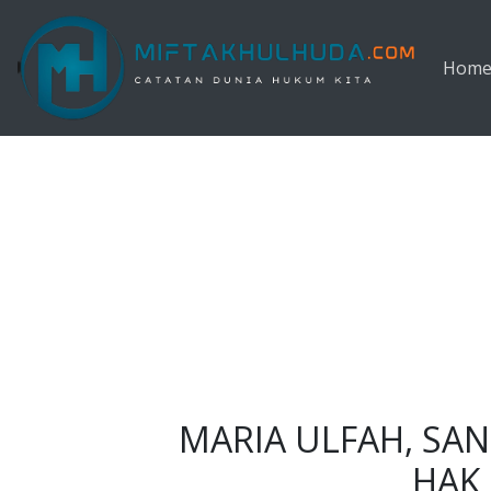
Langsung ke konten utama
Hom
MARIA ULFAH, SA
HAK 