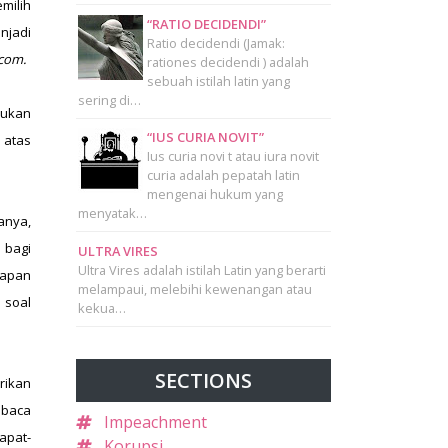
milih
“RATIO DECIDENDI”
njadi
Ratio decidendi (Jamak:
com.
rationes decidendi ) adalah
sebuah istilah latin yang
sering di…
kukan
“IUS CURIA NOVIT”
n atas
Ius curia novi t atau iura novit
curia adalah pepatah latin
mengenai hukum yang
menyatak…
anya,
 bagi
ULTRA VIRES
Ultra Vires adalah istilah Latin yang berarti
kapan
melampaui, melebihi kewenangan atau
 soal
kekua…
SECTIONS
rikan
mbaca
Impeachment
apat-
Korupsi