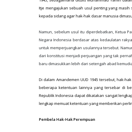
1945, sebagaimana ditulis Muhammad Yamin dalam
Itje mengajukan sebuah usul penting yang masih s
kepada sidang agar hak-hak dasar manusia dimas
Namun, sebelum usul itu diperdebatkan, Ketua Pan
Negara Indonesia berdasar atas kedaulatan rakyat
untuk memperjuangkan usulannya tersebut. Namun
dari konstitusi menjadi perjuangan yang tak perna
baru dimasukkan lebih dari setengah abad kemud
Di dalam Amandemen UUD 1945 tersebut, hak-hak 
beberapa ketentuan lainnya yang tersebar di be
Republik Indonesia dapat dikatakan sangat lengkap
lengkap memuat ketentuan yang memberikan perli
Pembela Hak-Hak Perempuan