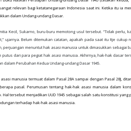
 buku Naskah Persiapan Undang-undang Dasar 1945 (cetakan kedua, 1
angat relevan bagi ketatanegaraan Indonesia saat ini. Ketika itu ia me
ukkan dalam Undang-undang Dasar.
itia Kecil, Sukarno, buru-buru memotong usul tersebut. “Tidak perlu, k
,” ujarnya. Belum ditemukan catatan, apakah pada saat itu Itje cukup n
, perjuangan menuntut hak asasi manusia untuk dimasukkan sebagai b
h putus dari para pegiat hak asasi manusia. Akhirnya, hak-hak dasar ter
ian dalam Perubahan Kedua Undang-undang Dasar 1945.
asasi manusia termuat dalam Pasal 28A sampai dengan Pasal 28J, dit
berapa pasal. Perumusan tentang hak-hak asasi manusia dalam konst
. Hal tersebut menjadikan UUD 1945 sebagai salah satu konstitusi yang p
ndungan terhadap hak-hak asasi manusia.