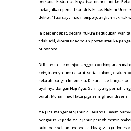
bersama kedua adiknya ikut menemani ke Belanda
melanjutkan pendidikan di Fakultas Hukum Univers
dokter. “Tapi saya mau memperjuangkan hak-hak wani
Ia berpendapat, secara hukum kedudukan wanita m
tidak adil, dicerai tidak boleh protes atau ke peng
pilihannya.
Di Belanda, Itje menjadi anggota perhimpunan maha
keinginannya untuk turut serta dalam gerakan
seluruh bangsa Indonesia. Di sana, Itje banyak be
ayahnya dengan Haji Agus Salim, yang pernah ting
buruh. Muhammad Hatta juga sering hadir di sana.
Itje juga mengenal Sjahrir di Belanda, lewat ipar
pengaruh kepada Itje. Sjahrir pernah meminjamk
buku pembelaan “Indonesie klaagt Aan (Indonesia 