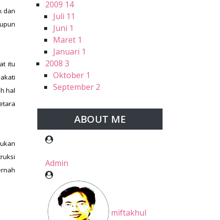
2009
14
k dan
Juli
11
aupun
Juni
1
Maret
1
Januari
1
2008
3
t itu
Oktober
1
akati
September
2
h hal
etara
ABOUT ME
bukan
ruksi
Admin
ernah
miftakhul