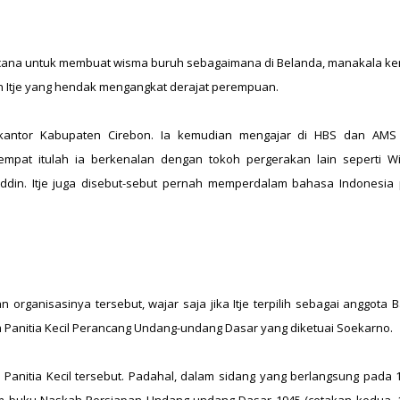
ncana untuk membuat wisma buruh sebagaimana di Belanda, manakala ke
an Itje yang hendak mengangkat derajat perempuan.
i kantor Kabupaten Cirebon. Ia kemudian mengajar di HBS dan AMS 
mpat itulah ia berkenalan dengan tokoh pergerakan lain seperti Wi
fuddin. Itje juga disebut-sebut pernah memperdalam bahasa Indonesia
organisasinya tersebut, wajar saja jika Itje terpilih sebagai anggota 
m Panitia Kecil Perancang Undang-undang Dasar yang diketuai Soekarno.
Panitia Kecil tersebut. Padahal, dalam sidang yang berlangsung pada 13