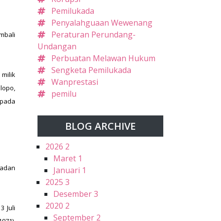
Pemilukada
Penyalahguaan Wewenang
Peraturan Perundang-
mbali
Undangan
Perbuatan Melawan Hukum
Sengketa Pemilukada
milik
Wanprestasi
lopo,
pemilu
 pada
BLOG ARCHIVE
2026
2
Maret
1
Badan
Januari
1
2025
3
Desember
3
2020
2
 Juli
September
2