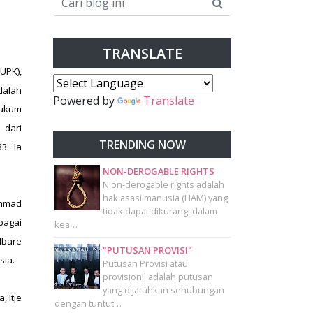
TRANSLATE
UPK),
dalah
Powered by
Translate
hukum
 dari
TRENDING NOW
3. Ia
NON-DEROGABLE RIGHTS
N on-derogable rights adalah
hak asasi manusia (HAM) yang
ammad
tidak dapat dikurangi dalam
bagai
kea…
lbare
"PUTUSAN PROVISI"
sia.
Putusan Provisi atau
provisionil adalah putusan
yang dijatuhkan sehubungan
 Itje
dengan tuntut…