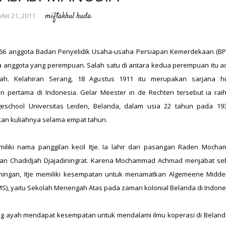
miftakhul huda
Mei 21, 2011
 66 anggota Badan Penyelidik Usaha-usaha Persiapan Kemerdekaan (BP
 anggota yang perempuan. Salah satu di antara kedua perempuan itu a
fah. Kelahiran Serang, 18 Agustus 1911 itu merupakan sarjana 
 pertama di Indonesia. Gelar Meester in de Rechten tersebut ia raih
eschool Universitas Leiden, Belanda, dalam usia 22 tahun pada 193
n kuliahnya selama empat tahun.
iliki nama panggilan kecil Itje. Ia lahir dari pasangan Raden Moch
an Chadidjah Djajadiningrat. Karena Mochammad Achmad menjabat se
ningan, Itje memiliki kesempatan untuk menamatkan Algemeene Midde
MS), yaitu Sekolah Menengah Atas pada zaman kolonial Belanda di Indone
ng ayah mendapat kesempatan untuk mendalami ilmu koperasi di Belanda,