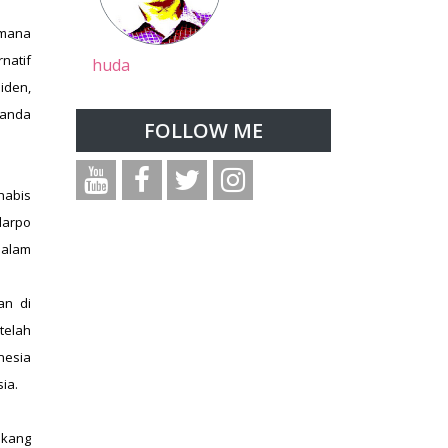
imana
natif
huda
iden,
landa
FOLLOW ME
ehabis
darpo
dalam
an di
telah
nesia
ia.
akang