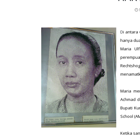
D
i antara
hanya dua
Maria Ul
perempuan
Rechtshog
menamatka
Maria mem
Achmad d
Bupati Ku
School (A
Ketika sa