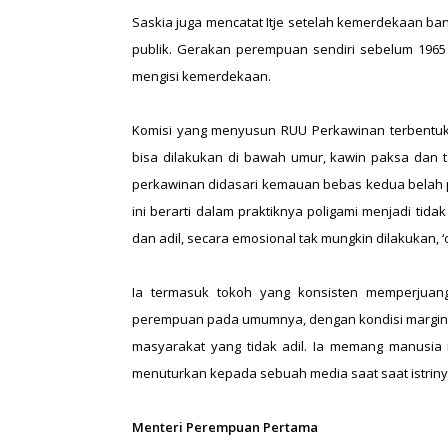
Saskia juga mencatat Itje setelah kemerdekaan ba
publik. Gerakan perempuan sendiri sebelum 196
mengisi kemerdekaan.
Komisi yang menyusun RUU Perkawinan terbentuk 
bisa dilakukan di bawah umur, kawin paksa dan ta
perkawinan didasari kemauan bebas kedua belah pih
ini berarti dalam praktiknya poligami menjadi tida
dan adil, secara emosional tak mungkin dilakukan, ‘ci
Ia termasuk tokoh yang konsisten memperjuan
perempuan pada umumnya, dengan kondisi marginali
masyarakat yang tidak adil. Ia memang manusia r
menuturkan kepada sebuah media saat saat istrinya s
Menteri Perempuan Pertama