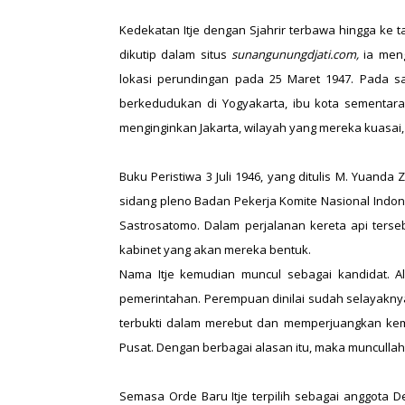
Kedekatan Itje dengan Sjahrir terbawa hingga ke t
dikutip dalam situs
sunangunungdjati.com,
ia meng
lokasi perundingan pada 25 Maret 1947. Pada sa
berkedudukan di Yogyakarta, ibu kota sementara
menginginkan Jakarta, wilayah yang mereka kuasai,
Buku Peristiwa 3 Juli 1946, yang ditulis M. Yuanda 
sidang pleno Badan Pekerja Komite Nasional Indone
Sastrosatomo. Dalam perjalanan kereta api te
kabinet yang akan mereka bentuk.
Nama Itje kemudian muncul sebagai kandidat. 
pemerintahan. Perempuan dinilai sudah selayaknya
terbukti dalam merebut dan memperjuangkan kemer
Pusat. Dengan berbagai alasan itu, maka muncullah 
Semasa Orde Baru Itje terpilih sebagai anggota