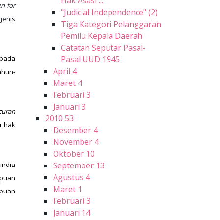
Hak Asasi ...
en for
"Judicial Independence" (2)
jenis
Tiga Kategori Pelanggaran
Pemilu Kepala Daerah
Catatan Seputar Pasal-
Pasal UUD 1945
a pada
April
4
ahun-
Maret
4
Februari
3
Januari
3
curan
2010
53
i hak
Desember
4
November
4
Oktober
10
September
13
india
Agustus
4
mpuan
Maret
1
mpuan
Februari
3
Januari
14