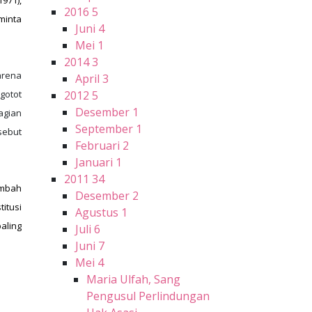
971),
2016
5
minta
Juni
4
Mei
1
2014
3
arena
April
3
2012
5
gotot
Desember
1
agian
September
1
sebut
Februari
2
Januari
1
2011
34
ambah
Desember
2
itusi
Agustus
1
aling
Juli
6
Juni
7
Mei
4
Maria Ulfah, Sang
Pengusul Perlindungan