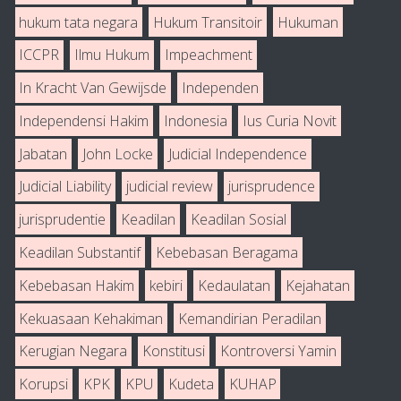
hukum tata negara
Hukum Transitoir
Hukuman
ICCPR
Ilmu Hukum
Impeachment
In Kracht Van Gewijsde
Independen
Independensi Hakim
Indonesia
Ius Curia Novit
Jabatan
John Locke
Judicial Independence
Judicial Liability
judicial review
jurisprudence
jurisprudentie
Keadilan
Keadilan Sosial
Keadilan Substantif
Kebebasan Beragama
Kebebasan Hakim
kebiri
Kedaulatan
Kejahatan
Kekuasaan Kehakiman
Kemandirian Peradilan
Kerugian Negara
Konstitusi
Kontroversi Yamin
Korupsi
KPK
KPU
Kudeta
KUHAP