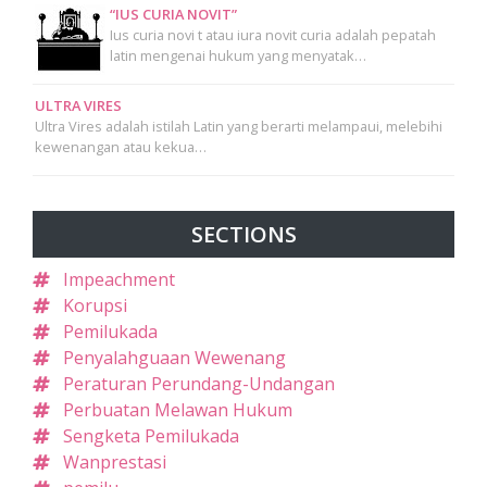
“IUS CURIA NOVIT”
Ius curia novi t atau iura novit curia adalah pepatah
latin mengenai hukum yang menyatak…
ULTRA VIRES
Ultra Vires adalah istilah Latin yang berarti melampaui, melebihi
kewenangan atau kekua…
SECTIONS
Impeachment
Korupsi
Pemilukada
Penyalahguaan Wewenang
Peraturan Perundang-Undangan
Perbuatan Melawan Hukum
Sengketa Pemilukada
Wanprestasi