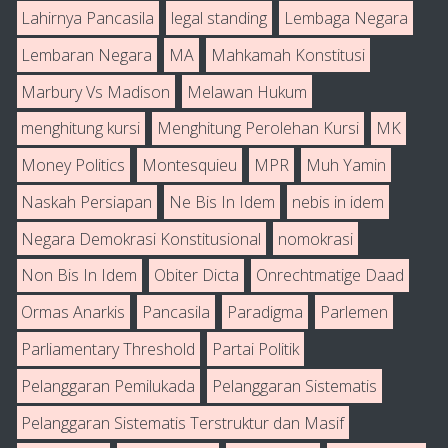
Lahirnya Pancasila
legal standing
Lembaga Negara
Lembaran Negara
MA
Mahkamah Konstitusi
Marbury Vs Madison
Melawan Hukum
menghitung kursi
Menghitung Perolehan Kursi
MK
Money Politics
Montesquieu
MPR
Muh Yamin
Naskah Persiapan
Ne Bis In Idem
nebis in idem
Negara Demokrasi Konstitusional
nomokrasi
Non Bis In Idem
Obiter Dicta
Onrechtmatige Daad
Ormas Anarkis
Pancasila
Paradigma
Parlemen
Parliamentary Threshold
Partai Politik
Pelanggaran Pemilukada
Pelanggaran Sistematis
Pelanggaran Sistematis Terstruktur dan Masif