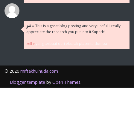
This is a great blog posting and very useful. I really
zell v:
appreciate the research you put into it.Superb!
zell v
yang terbuat dari ekstrak plasenta domba
©
2026
miftakhulhuda.com
Blogger template
by
Open Themes
.