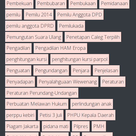
Pembekuan
Pembubaran
Pembukaan
Pemidanaan
pemilu
Pemilu 2014
Pemilu Anggota DPD
pemilu anggota DPRD
Pemilukada
Pemungutan Suara Ulang
Penetapan Caleg Terpilih
Pengadilan
Pengadilan HAM Eropa
penghitungan kursi
penghitungan kursi parpol
Penguatan
Pengundangan
Penjara
Penjelasan
Penyadapan
Penyalahguaan Wewenang
Peraturan
Peraturan Perundang-Undangan
Perbuatan Melawan Hukum
perlindungan anak
perppu kebiri
Petisi 3 Juli
PHPU Kepala Daerah
Piagam Jakarta
pidana mati
Pilpres
PMH