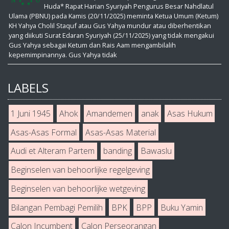
Huda* Rapat Harian Syuriyah Pengurus Besar Nahdlatul
Ulama (PBNU) pada Kamis (20/11/2025) meminta Ketua Umum (Ketum)
KH Yahya Cholil Staquf atau Gus Yahya mundur atau diberhentikan
yang diikuti Surat Edaran Syuriyah (25/11/2025) yang tidak mengakui
Gus Yahya sebagai Ketum dan Rais Aam mengambilalih
kepemimpinannya. Gus Yahya tidak
LABELS
1 Juni 1945
Ahok
Amandemen
anak
Asas Hukum
Asas-Asas Formal
Asas-Asas Material
Audi et Alteram Partem
banding
Bawaslu
Beginselen van behoorlijke regelgeving
Beginselen van behoorlijke wetgeving
Bilangan Pembagi Pemilih
BPK
BPP
Buku Yamin
Calon Incumbent
Calon Perseorangan