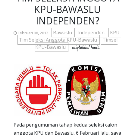
KPU-BAWASLU
INDEPENDEN?
Bawaslu
Independen
KPU
Februari 08, 2012
Tim Seleksi Anggota KPU-Bawaslu
Timsel
KPU-Bawaslu
miftakhul huda
Pada pengumuman tahap kedua seleksi calon
anggota KPU dan Bawaslu, 6 Februari lalu, saya