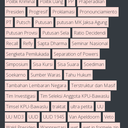
Politik Kriminal
Politik Uang
PP
Praperadilan
Presiden
Progresif
Proklamasi
Pronounciamiento
PT
Putsch
Putusan
putusan MK Jaksa Agung
Putusan Provisi
Putusan Sela
Ratio Decidendi
Recall
Refly
Sapta Dharma
Seminar Nasional
Sengketa Pemilukada
Separation of Powers
Simposium
Sisa Kursi
Sisa Suara
Soediman
Soekarno
Sumber Waras
Tahu Hukum
Tambahan Lembaran Negara
Terstruktur dan Masif
Tim Investigasi
Tim Seleksi Anggota KPU-Bawaslu
Timsel KPU-Bawaslu
traktat
ultra petita
UU
UU MD3
UUD
UUD 1945
Van Apeldoorn
Veto
Wakil Presiden
Wanprestasi
wet
wet in formele zin