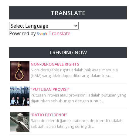
TRANSLATE
Powered by
Translate
TRENDING NOW
NON-DEROGABLE RIGHTS
N on-derogable rights adalah hak asasi manusia
(HAM) yang tidak dapat dikurangi dalam kea…
"PUTUSAN PROVISI"
Putusan Provisi atau provisionil adalah putusan yang
dijatuhkan sehubungan dengan tuntut…
“RATIO DECIDENDI”
Ratio decidendi (Jamak: rationes decidendi ) adalah
sebuah istilah latin yang sering di…