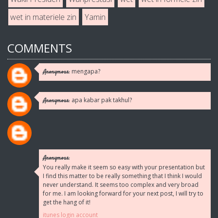
wet in materiele zin
Yamin
COMMENTS
mengapa?
Anonymous:
apa kabar pak takhul?
Anonymous:
Anonymous:
You really make it seem so easy with your presentation but
I find this matter to be really something that I think I would
never understand. It seems too complex and very broad
for me. I am looking forward for your next post, I will try to
get the hang of it!
itunes login account