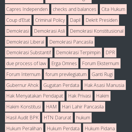
Capres Independen
checks and balances
Cita Hukum
Coup d’Etat
Criminal Policy
Dapil
Dekrit Presiden
Demokrasi
Demokrasi Asli
Demokrasi Konstitusional
Demokrasi Liberal
Demokrasi Pancasila
Demokrasi Substantif
Demokrasi Terpimpin
DPR
due process of law
Erga Omnes
Forum Eksternum
Forum Internum
forum previlegiatum
Ganti Rugi
Gubernur Ahok
Gugatan Perdata
Hak Asasi Manusia
Hak Menyatakan Pendapat
Hak Privasi
Hakim
Hakim Konstitusi
HAM
Hari Lahir Pancasila
Hasil Audit BPK
HTN Darurat
hukum
Hukum Peralihan
Hukum Perdata
Hukum Pidana