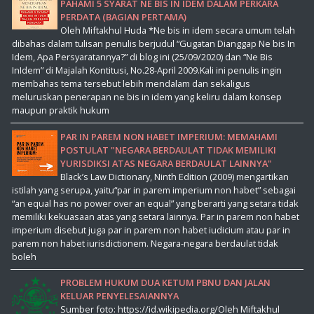
PAHAMI 5 SYARAT NE BIS IN IDEM DALAM PERKARA
PERDATA (BAGIAN PERTAMA)
Oleh Miftakhul Huda *Ne bis in idem secara umum telah
dibahas dalam tulisan penulis berjudul “Gugatan Dianggap Ne bis In
Idem, Apa Persyaratannya?” di blog ini (25/09/2020) dan “Ne Bis
InIdem” di Majalah Kontitusi, No.28-April 2009.Kali ini penulis ingin
membahas tema tersebut lebih mendalam dan sekaligus
meluruskan penerapan ne bis in idem yang keliru dalam konsep
maupun praktik hukum
PAR IN PAREM NON HABET IMPERIUM: MEMAHAMI
POSTULAT "NEGARA BERDAULAT TIDAK MEMILIKI
YURISDIKSI ATAS NEGARA BERDAULAT LAINNYA"
Black’s Law Dictionary, Ninth Edition (2009) mengartikan
istilah yang serupa, yaitu“par in parem imperium non habet” sebagai
“an equal has no power over an equal” yang berarti yang setara tidak
memiliki kekuasaan atas yang setara lainnya. Par in parem non habet
imperium disebut juga par in parem non habet iudicium atau par in
parem non habet iurisdictionem. Negara-negara berdaulat tidak
boleh
PROBLEM HUKUM DUA KETUM PBNU DAN JALAN
KELUAR PENYELESAIANNYA
Sumber foto: https://id.wikipedia.org/Oleh Miftakhul